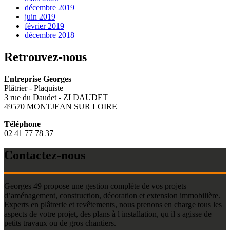
décembre 2019
juin 2019
février 2019
décembre 2018
Retrouvez-nous
Entreprise Georges
Plâtrier - Plaquiste
3 rue du Daudet - ZI DAUDET
49570 MONTJEAN SUR LOIRE
Téléphone
02 41 77 78 37
Contactez-nous
Georges 49 propose une gestion complète de vos projets
d’aménagement, construction, décoration et extension immobilière.
Experts en plâtrerie et revêtements, nous prenons en charge tous les
aspects de votre projet, des plans à l installation, qu il s agisse de
petits travaux ou de gros chantiers.