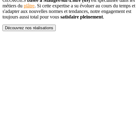
GEORGES
basée à Mauges-sur-Loire (49)
est spécialisée dans les
métiers du
plâtre
. Si cette expertise a su évoluer au cours du temps et
s'adapter aux nouvelles normes et tendances, notre engagement est
toujours aussi total pour vous
satisfaire pleinement
.
Découvrez nos réalisations