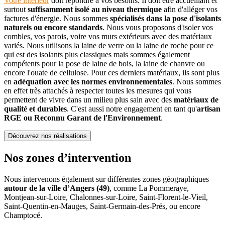
Votre intérieur
doit répondre à vos besoins. Il doit être accueillant et
surtout
suffisamment isolé au niveau thermique
afin d'alléger vos
factures d'énergie. Nous sommes
spécialisés dans la pose d'isolants
naturels ou encore standards
. Nous vous proposons d'isoler vos
combles, vos parois, voire vos murs extérieurs avec des matériaux
variés. Nous utilisons la laine de verre ou la laine de roche pour ce
qui est des isolants plus classiques mais sommes également
compétents pour la pose de laine de bois, la laine de chanvre ou
encore l'ouate de cellulose. Pour ces derniers matériaux, ils sont plus
en
adéquation avec les normes environnementales
. Nous sommes
en effet très attachés à respecter toutes les mesures qui vous
permettent de vivre dans un milieu plus sain avec des
matériaux de
qualité et durables
. C'est aussi notre engagement en tant qu'
artisan
RGE ou Reconnu Garant de l'Environnement
.
Découvrez nos réalisations
Nos zones d’intervention
Nous intervenons également sur différentes zones géographiques
autour de la ville d’Angers (49)
, comme La Pommeraye,
Montjean-sur-Loire, Chalonnes-sur-Loire, Saint-Florent-le-Vieil,
Saint-Quentin-en-Mauges, Saint-Germain-des-Prés, ou encore
Champtocé.