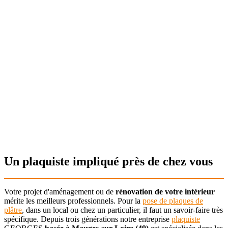
Notre force
Une vision de notre métier adaptée à vos projets
Un réseau de partenaires solide et professionnel
Une équipe composée de personnes qualifiées
Un soucis pour notre environnement
Un plaquiste impliqué près de chez vous
Votre projet d'aménagement ou de
rénovation de votre intérieur
mérite les meilleurs professionnels. Pour la
pose de plaques de
plâtre
, dans un local ou chez un particulier, il faut un savoir-faire très
spécifique. Depuis trois générations notre entreprise
plaquiste