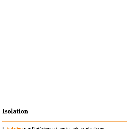
Isolation
L'
isolation
par l'intérieur
est une technique adaptée en