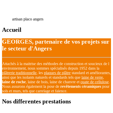
artisan placo angers
Accueil
GEORGES, partenaire de vos projets sur
le secteur d'Angers
Attachés à la maitrise des méthodes de construction et soucieux de l
environnement, nous sommes spécialisés depuis 1952 dans la
plâtrerie traditionnelle
, les
plaques de plâtre
standard et améliorantes,
ainsi que les isolants naturels et standards tels que
laine de verre
,
laine de roche
, laine de bois, laine de chanvre et
ouate de cellulose
.
Nous assurons également la pose de
revêtements céramiques
pour
sols et murs, tels que carrelage et faïence.
Nos differentes prestations