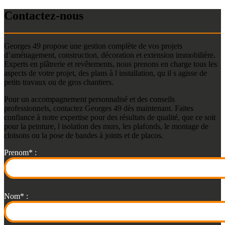
Contactez-nous
Georges 49 propose une gestion complète de vos projets
d’aménagement, construction, décoration et extension immobilière.
Experts en plâtrerie et revêtements, nous prenons en charge tous les
aspects de votre projet, des plans à l installation, qu il s agisse de
petits travaux ou de gros chantiers.
Pour un accompagnement personnalisé et des conseils
professionnels, contactez Georges 49 dès maintenant. Faites
confiance à notre expertise pour des résultats de qualité, que ce soit
pour la peinture, l isolation des murs, les plafonds, le montage de
cloisons ou la pose de bandes à joints et de placos.
Prenom* :
Nom* :