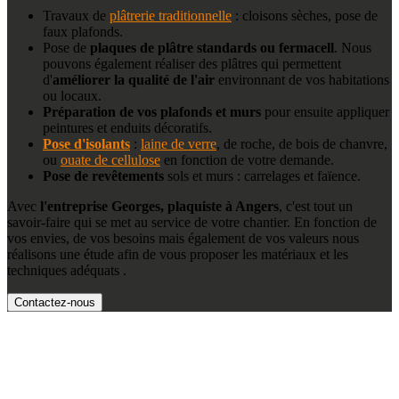
Travaux de
plâtrerie traditionnelle
: cloisons sèches, pose de
faux plafonds.
Pose de
plaques de plâtre standards ou fermacell
. Nous
pouvons également réaliser des plâtres qui permettent
d'
améliorer la qualité de l'air
environnant de vos habitations
ou locaux.
Préparation de vos plafonds et murs
pour ensuite appliquer
peintures et enduits décoratifs.
Pose d'isolants
:
laine de verre
, de roche, de bois de chanvre,
ou
ouate de cellulose
en fonction de votre demande.
Pose de revêtements
sols et murs : carrelages et faïence.
Avec
l'entreprise Georges, plaquiste à Angers
, c'est tout un
savoir-faire qui se met au service de votre chantier. En fonction de
vos envies, de vos besoins mais également de vos valeurs nous
réalisons une étude afin de vous proposer les matériaux et les
techniques adéquats .
Contactez-nous