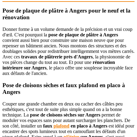
Pose de plaque de plâtre à Angers pour le neuf et la
rénovation
Donner forme à un volume demande de la précision et un vrai coup
d'œil. C'est pourquoi la
pose de plaque de plâtre à Angers
convient aussi bien pour construire une maison neuve que pour
repenser un bâtiment ancien. Nous montons des structures et des
doublages solides pour redistribuer intelligemment vos mètres carrés.
Avec ces
travaux de plâtrerie près d'Angers
, la physionomie de
vos pièces change du tout au tout. Et pour une
rénovation
intérieure sur Angers
, le placo offre une souplesse incroyable face
aux défauts de l'ancien.
Pose de cloisons sèches et faux plafond en placo à
Angers
Couper une grande chambre en deux ou cacher des câbles peu
esthétiques, c'est tout de suite plus simple quand on a la bonne
technique. La
pose de cloisons sèches sur Angers
permet de
moduler vos espaces sans pour autant surcharger les planchers. De
son côté, installer un
faux
plafond
en placo à Angers
est idéal pour
encastrer des spots lumineux tout en camouflant les défauts d'un
vieux plafond. Faire appel à un
plâtrier
sur Angers
, c'est aussi