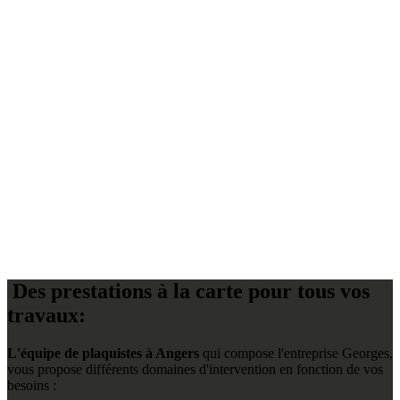
Des prestations à la carte pour tous vos
travaux:
L'équipe de plaquistes à Angers
qui compose l'entreprise Georges,
vous propose différents domaines d'intervention en fonction de vos
besoins :