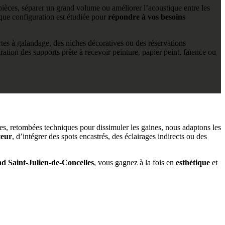
èces, séparer un grand volume ou améliorer l’acoustique entre les
que configuration est étudiée pour
répondre à vos besoins
tes à galandage, des niches décoratives ou des réservations
ration des supports prête à recevoir peinture, papier peint, faïence ou
les, retombées techniques pour dissimuler les gaines, nous adaptons les
teur
, d’intégrer des spots encastrés, des éclairages indirects ou des
nd Saint-Julien-de-Concelles
, vous gagnez à la fois en
esthétique
et