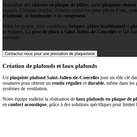
Spécialiste des
cloisons en plaque de plâtre
, notre
plaquiste cloison
espaces. Cloisons simples, cloisons renforcées pour pièces d’eau, sys
d’intimité
, de
luminosité
et de
rangement
.
Selon les projets, nous combinons
briques
,
plâtre traditionnel
et
pla
techniques. La
pose de placo à Saint-Julien-de-Concelles
se fait dan
carrelage.
Contactez-nous pour une prestation de plaquisterie
Création de plafonds et faux plafonds
Un
plaquiste plafond Saint-Julien-de-Concelles
joue un rôle clé da
ossatures pour obtenir un
rendu régulier
et
durable
, même dans les 
systèmes de ventilation.
Notre équipe maîtrise la réalisation de
faux plafonds en plaque de pl
en
confort acoustique
, grâce à des solutions spécifiques pour limiter