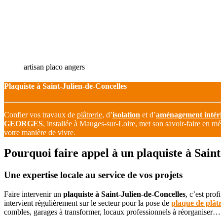
artisan placo angers
Plaquiste à Saint-Julien-de-Concelles
Confier vos travaux de
plâtrerie
, d’
isolation
et d’
aménagement intér
GEORGES
, installée à Mauges-sur-Loire, met son savoir-faire en mét
votre manière de vivre.
Pourquoi faire appel à un plaquiste à Sain
Une expertise locale au service de vos projets
Faire intervenir un
plaquiste à Saint-Julien-de-Concelles
, c’est pro
intervient régulièrement sur le secteur pour la pose de
plaque de plât
combles, garages à transformer, locaux professionnels à réorganiser…