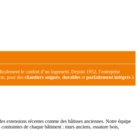
dicalement le confort d’un logement. Depuis 1952, l’entreprise
gion, pour des
chantiers soignés
,
durables
et
parfaitement intégrés
à
e, des extensions récentes comme des bâtisses anciennes. Notre équipe
es contraintes de chaque bâtiment : murs anciens, ossature bois,