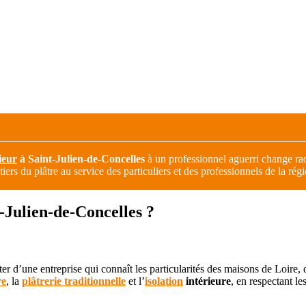
ieur
à Saint-Julien-de-Concelles
à un professionnel aguerri change ra
iers du plâtre au service des particuliers et des professionnels de la ré
t-Julien-de-Concelles ?
fiter d’une entreprise qui connaît les particularités des maisons de Loir
re
, la
plâtrerie traditionnelle
et l’
isolation
intérieure
, en respectant l