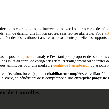
oire
, nous coordonnons nos interventions avec les autres corps de métie
s, afin de garantir une finition propre, sans reprise ultérieure. Votre
ar
s, créer des réservations et assurer une excellente planéité des supports.
pas de poser du
placo
: il analyse l’existant pour proposer des solutions 
re des murs au carré, de corriger des défauts d’alignement ou de traiter
aques techniques pour une meilleure
qualité de l’air intérieur
, ou associati
rentale, salon, bureau) qu’en
réhabilitation complète
, en veillant à li
 à vivre
, en bénéficiant de la compétence d’une
entreprise plaquiste 
ien-de-Concelles