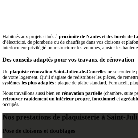
Habitués aux projets situés à
proximité de Nantes
et des
bords de L
d’électricité, de plomberie ou de chauffage dans vos cloisons et plafond
interlocuteur privilégié pour structurer les volumes, ajuster les hauteur
Des conseils adaptés pour vos travaux de rénovation
Un
plaquiste rénovation Saint-Julien-de-Concelles
ne se contente 
de votre logement. Qu’il s’agisse de redistribuer les pièces, de remett
systèmes les plus adaptés
: plaque de plâtre standard, Fermacell, pl
Nous travaillons aussi bien en
rénovation partielle
(chambre, suite pa
retrouver rapidement un intérieur propre
,
fonctionnel
et
agréable
occupés.
Nos prestations de plaquisterie à Saint-Jul
Pose de cloisons et doublages