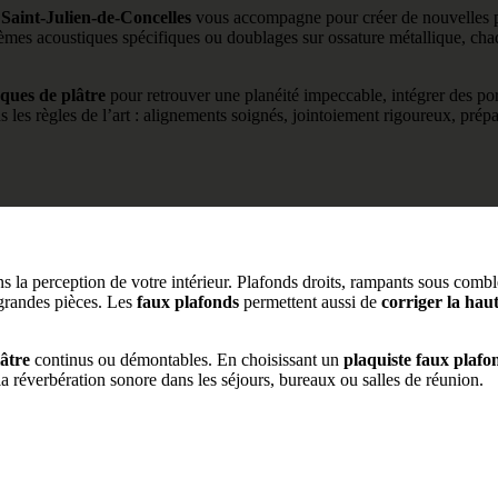
 Saint-Julien-de-Concelles
vous accompagne pour créer de nouvelles pi
tèmes acoustiques spécifiques ou doublages sur ossature métallique, cha
ques de plâtre
pour retrouver une planéité impeccable, intégrer des por
s les règles de l’art : alignements soignés, jointoiement rigoureux, prépa
ns la perception de votre intérieur. Plafonds droits, rampants sous comb
grandes pièces. Les
faux plafonds
permettent aussi de
corriger la hau
âtre
continus ou démontables. En choisissant un
plaquiste faux plafo
 la réverbération sonore dans les séjours, bureaux ou salles de réunion.