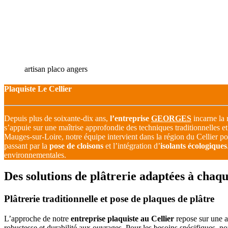
artisan placo angers
Plaquiste Le Cellier
Depuis plus de soixante-dix ans,
l’entreprise
GEORGES
incarne la 
s’appuie sur une maîtrise approfondie des techniques traditionnelles 
Mauges-sur-Loire, notre équipe intervient dans la région du Cellier po
passant par la
pose de cloisons
et l’intégration d’
isolants écologiques
environnementales.
Des solutions de plâtrerie adaptées à chaqu
Plâtrerie traditionnelle et pose de plaques de plâtre
L’approche de notre
entreprise plaquiste au Cellier
repose sur une a
robustesse et durabilité aux ouvrages. Pour les besoins spécifiques, 