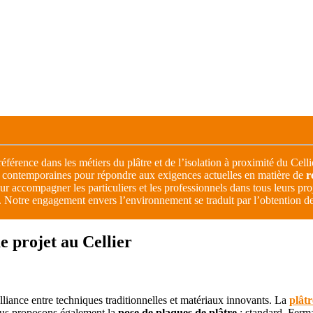
référence dans les métiers du plâtre et de l’isolation à proximité du Cel
et contemporaines pour répondre aux exigences actuelles en matière de
r
ur accompagner les particuliers et les professionnels dans tous leurs pro
. Notre engagement envers l’environnement se traduit par l’obtention de
e projet au Cellier
lliance entre techniques traditionnelles et matériaux innovants. La
plâtr
nous proposons également la
pose de plaques de plâtre
: standard, Ferma