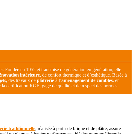
lier. Fondée en 1952 et transmise de génération en génération, elle
énovation intérieure
, de confort thermique et d’esthétique. Basée à
jets, des travaux de
plâtrerie
à l’
aménagement de combles
, en
 la certification RGE, gage de qualité et de respect des normes
erie traditionnelle
, réalisée à partir de brique et de plâtre, assure
cell ou plaques à hautes performances, idéales pour améliorer la