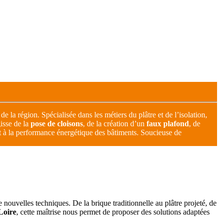
 la région. Spécialisée dans les métiers du plâtre et de l’isolation,
gisse de la
pose de cloisons
, de la création d’un
faux plafond
, de
ant à la performance énergétique des bâtiments. Soucieuse de
de nouvelles techniques. De la brique traditionnelle au plâtre projeté, de
Loire
, cette maîtrise nous permet de proposer des solutions adaptées