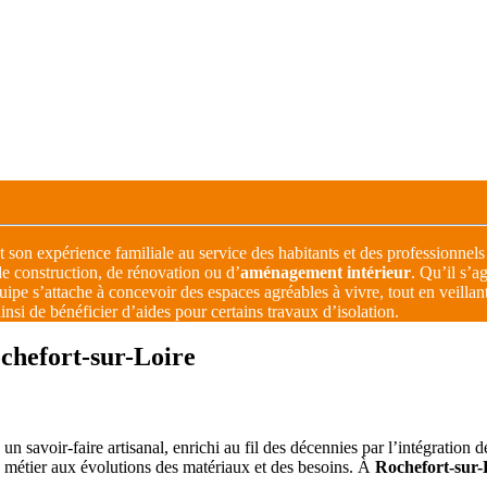
son expérience familiale au service des habitants et des professionnels de
e construction, de rénovation ou d’
aménagement intérieur
. Qu’il s’a
quipe s’attache à concevoir des espaces agréables à vivre, tout en veill
insi de bénéficier d’aides pour certains travaux d’isolation.
ochefort-sur-Loire
 un savoir-faire artisanal, enrichi au fil des décennies par l’intégration 
e métier aux évolutions des matériaux et des besoins. À
Rochefort-sur-