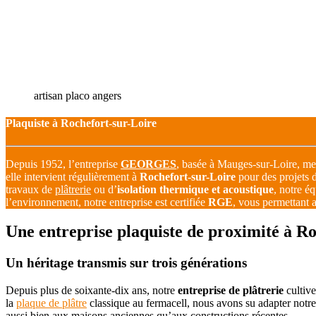
artisan placo angers
Plaquiste à Rochefort-sur-Loire
Depuis 1952, l’entreprise
GEORGES
, basée à Mauges-sur-Loire, met 
elle intervient régulièrement à
Rochefort-sur-Loire
pour des projets d
travaux de
plâtrerie
ou d’
isolation thermique et acoustique
, notre é
l’environnement, notre entreprise est certifiée
RGE
, vous permettant a
Une entreprise plaquiste de proximité à R
Un héritage transmis sur trois générations
Depuis plus de soixante-dix ans, notre
entreprise de plâtrerie
cultive
la
plaque de plâtre
classique au fermacell, nous avons su adapter notr
aussi bien aux maisons anciennes qu’aux constructions récentes.