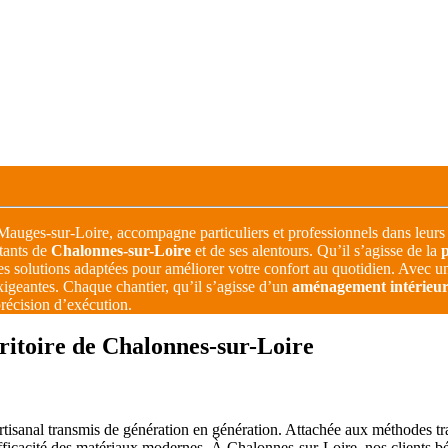
à Mauges-sur-Loire, accompagne particuliers et professionnels dans leur
itants de
Chalonnes-sur-Loire
et de ses alentours. Qu’il s’agisse de la
p
es solutions adaptées pour améliorer votre confort au quotidien. Avec un
igeantes. Chaque chantier, qu’il s’agisse d’un
aménagement intérieu
précision d’exécution.
rritoire de Chalonnes-sur-Loire
rtisanal transmis de génération en génération. Attachée aux méthodes tr
fficacité des matériaux modernes. À Chalonnes-sur-Loire, nos clients bé