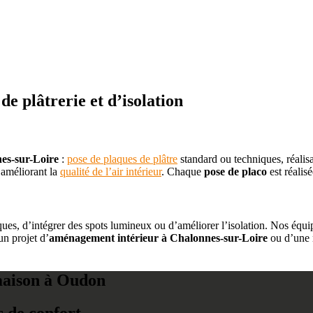
de plâtrerie et d’isolation
nes-sur-Loire
:
pose de plaques de plâtre
standard ou techniques, réalisa
 améliorant la
qualité de l’air intérieur
. Chaque
pose de placo
est réalisé
ques, d’intégrer des spots lumineux ou d’améliorer l’isolation. Nos équ
un projet d’
aménagement intérieur à Chalonnes-sur-Loire
ou d’une r
maison à Oudon