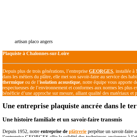
artisan placo angers
Plaquiste à Chalonnes-sur-Loire
Depuis plus de trois générations, l’entreprise
GEORGES
, installée 
dans les métiers du plâtre, elle met son savoir-faire au service des hab
thermique
ou de l’
isolation acoustique
, notre équipe vous apporte d
respectueuses de l’environnement et conformes aux normes les plus ex
bénéficie d’une approche sur mesure, alliant qualité des matériaux et 
Une entreprise plaquiste ancrée dans le te
Une histoire familiale et un savoir-faire transmis
Depuis 1952, notre
entreprise de
plâtrerie
perpétue un savoir-faire a
l’entreprise GEORGES allie la solidité des techniques anciennes à l’e