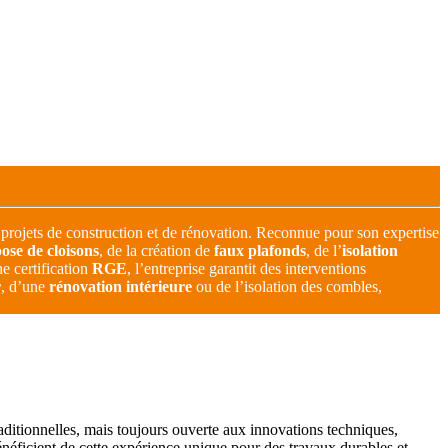
s projets de construction et de rénovation. Reconnue pour son expertise
ose de cloisons
, de la création de
faux plafonds
, de l’
isolation
e certification
RGE
, l’entreprise garantit des interventions
r
, d’une
rénovation intérieure
ou de l’isolation des combles,
aditionnelles, mais toujours ouverte aux innovations techniques,
néficient de cette expérience unique pour des travaux durables et