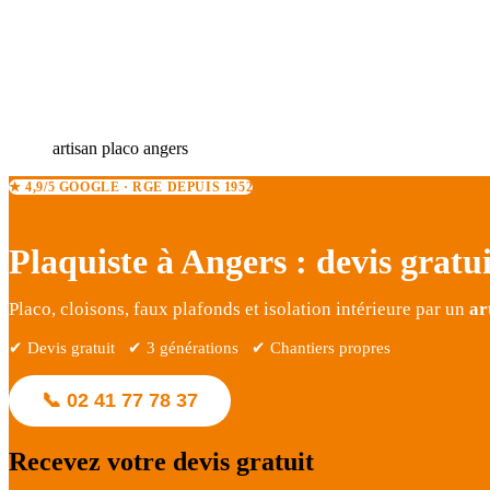
artisan placo angers
★ 4,9/5 GOOGLE · RGE DEPUIS 1952
Plaquiste à Angers : devis gratu
Placo, cloisons, faux plafonds et isolation intérieure par un
ar
✔ Devis gratuit ✔ 3 générations ✔ Chantiers propres
📞 02 41 77 78 37
Recevez votre devis gratuit