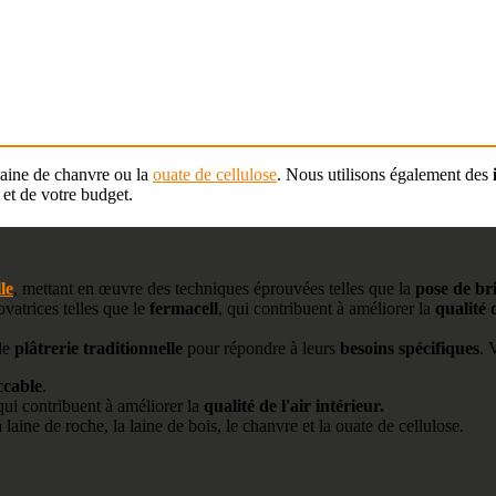
laine de chanvre ou la
ouate de cellulose
. Nous utilisons également des
et de votre budget.
le
, mettant en œuvre des techniques éprouvées telles que la
pose de br
ovatrices telles que le
fermacell
, qui contribuent à améliorer la
qualité d
 de
plâtrerie traditionnelle
pour répondre à leurs
besoins spécifiques
. 
ccable
.
qui contribuent à améliorer la
qualité de l'air intérieur.
a laine de roche, la laine de bois, le chanvre et la ouate de cellulose.