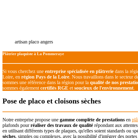
artisan placo angers
Plâtrier plaquiste à La Pommeraye
Si vous cherchez une
entreprise spécialisée en plâtrerie
dans la rég
Loire, en
région Pays de la Loire
. Nous travaillons dans le secteur
sommes une référence dans la région pour la
qualité de nos prestati
sommes également
certifiés RGE
et
soucieux de l'environnement
.
Pose de placo et cloisons sèches
Notre entreprise propose une
gamme complète de prestations
en
plâ
plafonds pour
réaliser des travaux de qualité
répondant aux attentes
en utilisant différents types de plaques, qu'elles soient standards ou 
sèches
, simples ou complexes, avec la possibilité d'intégrer des portes