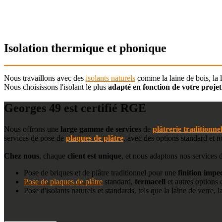
Isolation thermique et phonique
Nous travaillons avec des
isolants naturels
comme la laine de bois, la 
Nous choisissons l'isolant le plus
adapté en fonction de votre projet
Georges 49 est certifié RGE
Nous offrons une
large gamme de services
de
plâtrerie traditionnel
services de pose de
plaques de plâtre
, avec des options standard et n
Chez nous
, chaque
client est unique
, et nous adaptons nos services
Pose de briques et de plâtre traditionnel pour une
finition impe
Pose de plaques de plâtre
standard,
fermacell
et autres options 
Pose d'isolants naturels et standards, tels que la laine de verre, l