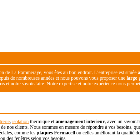
ion de La Pommeraye, vous êtes au bon endroit. L’entreprise est située
 depuis de nombreuses années et nous pouvons vous proposer une
large 
ons
et notre savoir-faire. Notre expertise et notre expérience nous permet
trerie
,
isolation
thermique et
aménagement intérieur
, avec un savoir-f
 de nos clients. Nous sommes en mesure de répondre à vos besoins, que
spéciales, comme les
plaques Fermacell
ou celles améliorant la qualité d
 ou des fenêtres selon vos besoins.