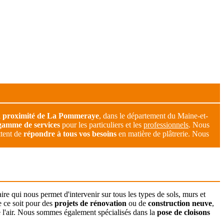
à proximité de La Pommeraye
, dans le département du Maine-et-
gamme de services
pour les particuliers et les
professionnels
. Nous
tent de
répondre à tous vos besoins
en matière de plâtrerie. Nous
aire qui nous permet d'intervenir sur tous les types de sols, murs et
 ce soit pour des
projets de rénovation
ou de
construction neuve
,
e l'air. Nous sommes également spécialisés dans la
pose de cloisons