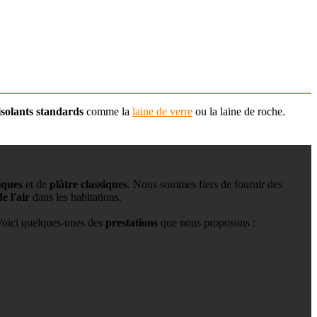
isolants standards
comme la
laine de verre
ou la laine de roche.
iques
et de
plâtre classiques
. Nous sommes fiers de fournir des
e l'air
dans les habitations.
Voici quelques-unes des
prestations
que nous proposons :