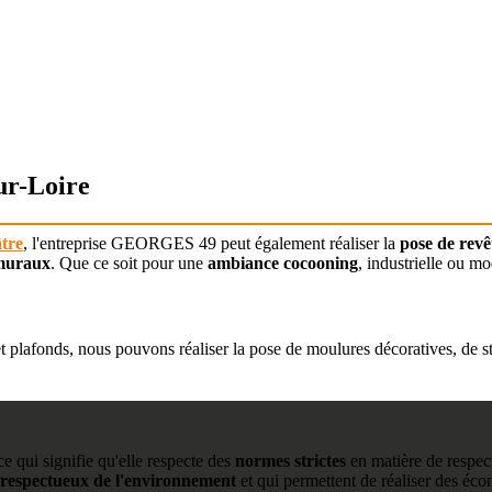
ur-Loire
âtre
, l'entreprise GEORGES 49 peut également réaliser la
pose de rev
 muraux
. Que ce soit pour une
ambiance cocooning
, industrielle ou m
t plafonds, nous pouvons réaliser la pose de moulures décoratives, de st
 qui signifie qu'elle respecte des
normes strictes
en matière de respect
 respectueux de l'environnement
et qui permettent de réaliser des éco