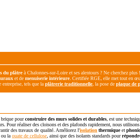
rs du plâtre
à Chalonnes-sur-Loire et ses alentours ? Ne cherchez plus 
muraux
et de
menuiserie intérieure
. Certifiée RGE, elle met tout en 
e entreprise, tels que la
plâtrerie traditionnelle
, la pose de
plaque de p
a brique pour
construire des murs solides et durables
, est une techniq
s. Pour réaliser des cloisons et des plafonds rapidement, nous utilisons
rantir des travaux de qualité. Améliorez l'
isolation
thermique
et
phoni
e ou la
ouate de cellulose
, ainsi que des isolants standards pour
répondre