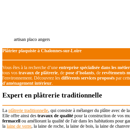
artisan placo angers
Plâtrier plaquiste à Chalonnes-sur-Loire
Vous êtes à la recherche d’une
entreprise spécialisée dans les métie
tous vos
travaux de plâtrerie
, de
pose d’isolants
, de
revêtements 
l'environnement. Découvrez les
différents services proposés
par cett
d'aménagement intérieur
.
Expert en plâtrerie traditionnelle
La
plâtrerie traditionnelle
, qui consiste à mélanger du plâtre avec de l
Elle offre ainsi des
travaux de qualité
pour la construction de vos mur
fermacell
ou améliorant la qualité de l'air dans les habitations pour ga
la
laine de verre
, la laine de roche, la laine de bois, la laine de chanvr