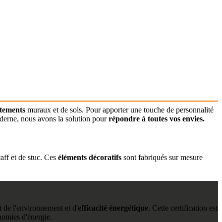
êtements
muraux et de sols. Pour apporter une touche de personnalité
oderne, nous avons la solution pour
répondre à toutes vos envies.
aff et de stuc. Ces
éléments décoratifs
sont fabriqués sur mesure
 de l'environnement et d'
efficacité énergétique
. Cette certification est
nomies d'énergie.