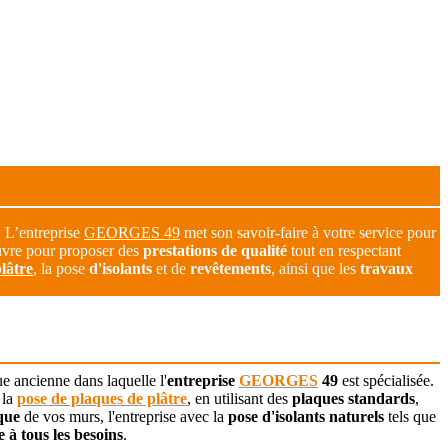
! L’entreprise
GEORGES 49
met son savoir-faire à votre service pour
œuvre pour proposer des
prestations de qualité
tout en respectant
lâtre
, la pose
d'isolants
et de
revêtements
, ainsi que les
travaux
ue ancienne dans laquelle l'
entreprise
GEORGES
49
est spécialisée.
 la
pose de plaques de plâtre
, en utilisant des
plaques standards
,
que
de vos murs, l'entreprise avec la
pose d'isolants naturels
tels que
 à tous les besoins
.