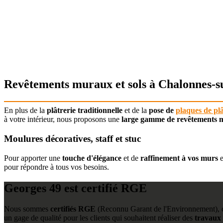
Revêtements muraux et sols à Chalonnes-s
En plus de la
plâtrerie traditionnelle
et de la
pose de
plaques de pl
à votre intérieur, nous proposons une
large gamme de revêtements
Moulures décoratives, staff et stuc
Pour apporter une
touche d'élégance
et de
raffinement à vos murs
e
pour répondre à tous vos besoins.
Georges 49 est certifié RGE
Nous sommes
certifiés RGE
(Reconnu Garant de l'Environnement), ce
un gage de qualité pour les clients qui souhaitent réaliser des
travaux