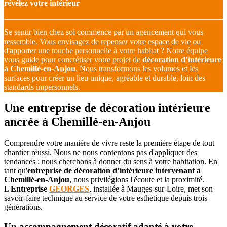
révélez votre intérieur
Se sentir bien chez soi commence par un agencement qui vous
ressemble. Vous envisagez de repenser votre espace de vie ou
d'apporter une touche personnelle à votre habitat ? Notre équipe
vous guide pour concrétiser votre projet de
décoration d’intérieure
à Chemillé-en-Anjou
. Nous transformons les volumes et les
surfaces pour créer un lieu unique, agréable et durable, loin des
standards impersonnels.
Une entreprise de décoration intérieure
ancrée à Chemillé-en-Anjou
Comprendre votre manière de vivre reste la première étape de tout
chantier réussi. Nous ne nous contentons pas d'appliquer des
tendances ; nous cherchons à donner du sens à votre habitation. En
tant qu'
entreprise de décoration d’intérieure intervenant à
Chemillé-en-Anjou
, nous privilégions l'écoute et la proximité.
L'
Entreprise
GEORGES
, installée à Mauges-sur-Loire, met son
savoir-faire technique au service de votre esthétique depuis trois
générations.
Un accompagnement décoratif adapté à votre