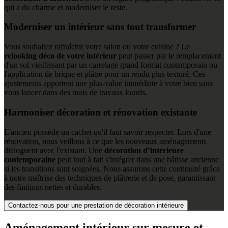
qui a du charme et moderniser le reste.
Moderniser un intérieur sans tout transformer
Vous souhaitez rafraîchir votre salon ou votre cuisine ? Le
relooking déco de votre intérieur
peut passer par le remplacement
d'un sol vieillissant par un carrelage grand format contemporain ou
l'application de brique et plâtre pour un rendu plus texturé. Ces
ajustements apportent une plus-value immédiate à votre bien sans
vous lancer dans des mois de travaux lourds.
Harmoniser décoration et rénovation existante
L'ancien possède un cachet qu'il faut savoir respecter. Lors d'une
rénovation, nous veillons à ce que les nouveaux aménagements
dialoguent avec l'existant. Une
décoration d’intérieure
contemporaine
peut tout à fait s'intégrer dans une bâtisse ancienne
si les transitions sont soignées. Nous assurons cette continuité grâce
à notre maîtrise des techniques de plâtrerie et de pose, garantissant
des finitions nettes et durables.
Contactez-nous pour une prestation de décoration intérieure
Aménagement intérieur sur mesure et