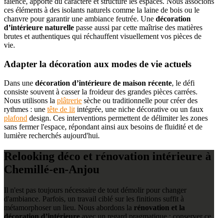
faïence, apporte du caractère et structure les espaces. Nous associons
ces éléments à des isolants naturels comme la laine de bois ou le
chanvre pour garantir une ambiance feutrée. Une
décoration
d’intérieure naturelle
passe aussi par cette maîtrise des matières
brutes et authentiques qui réchauffent visuellement vos pièces de
vie.
Adapter la décoration aux modes de vie actuels
Dans une
décoration d’intérieure de maison récente
, le défi
consiste souvent à casser la froideur des grandes pièces carrées.
Nous utilisons la
plâtrerie
sèche ou traditionnelle pour créer des
rythmes : une
tête de lit
intégrée, une niche décorative ou un faux
plafond
design. Ces interventions permettent de délimiter les zones
sans fermer l'espace, répondant ainsi aux besoins de fluidité et de
lumière recherchés aujourd'hui.
Relooking déco et rénovation intérieure à
Chemillé-en-Anjou
Il n'est pas toujours nécessaire de tout démolir pour changer
d'ambiance. Parfois, un travail ciblé sur les finitions suffit à
métamorphoser un lieu. Nous abordons la
rénovation et la
décoration d’intérieure
avec un regard pragmatique : conserver ce