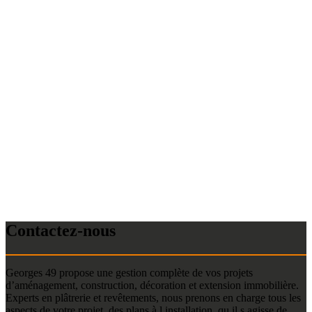
Contactez-nous
Georges 49 propose une gestion complète de vos projets
d’aménagement, construction, décoration et extension immobilière.
Experts en plâtrerie et revêtements, nous prenons en charge tous les
aspects de votre projet, des plans à l installation, qu il s agisse de