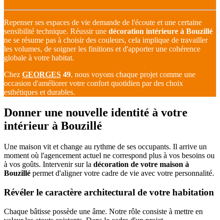
Repenser ses espaces de vie demande de l'écoute et une certaine
sensibilité technique. Réussir une
décoration intérieure à Bouzillé
ne se résume pas à choisir des couleurs, cela implique de travailler
les volumes, de soigner les finitions et d'apporter une cohérence
globale à votre habitat.
Chez
GEORGES
49
, nous voyons chaque projet comme une
occasion d'améliorer votre confort quotidien par des choix
esthétiques et durables.
Donner une nouvelle identité à votre
intérieur à Bouzillé
Une maison vit et change au rythme de ses occupants. Il arrive un
moment où l'agencement actuel ne correspond plus à vos besoins ou
à vos goûts. Intervenir sur la
décoration de votre maison à
Bouzillé
permet d'aligner votre cadre de vie avec votre personnalité.
Révéler le caractère architectural de votre habitation
Chaque bâtisse possède une âme. Notre rôle consiste à mettre en