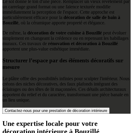
Le sol donne le ton d'une pièce. Remplacer un vieux revêtement par
un carrelage grand format ou une faïence texturée modifie
immédiatement la perception de l'espace. Cette approche est
particulièrement efficace pour la
décoration de salle de bain à
Bouzillé
, où la céramique apporte propreté et élégance.
De même, la
décoration de votre cuisine à Bouzillé
peut évoluer
simplement en changeant la crédence ou en repensant les habillages
muraux. Ces travaux de
rénovation et décoration à Bouzillé
apportent une plus-value esthétique immédiate.
Structurer l’espace par des éléments décoratifs sur
mesure
Le plâtre offre des possibilités infinies pour sculpter l'intérieur. Nous
créons des niches décoratives, des faux plafonds intégrant des
éclairages ou des têtes de lit maçonnées. Ces détails architecturaux
apportent du relief et du caractère, transformant une pièce banale en
un lieu unique.
Contactez-nous pour une prestation de décoration intérieure
Une expertise locale pour votre
décoration intérieure à Bouzillé