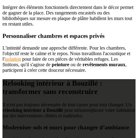
Intégrer des éléments fonctionnels directement dans le décor permet
de gagner de la place. Des rangements encastrés ou des
bibliothèques sur mesure en plaque de plâtre habillent les murs tout
en restant utiles.
Personnaliser chambres et espaces privés
L'intimité demande une approche différente. Pour les chambres,
l'objectif reste le calme et le repos. Nous travaillons l'acoustique et
l'
isolation
pour faire de ces pièces de véritables refuges. Les
finitions, qu'il s'agisse de
peinture
ou de
revêtements muraux
,
participent à créer cette douceur nécessaire.
Relooking intérieur à Bouzillé :
transformer sans reconstruire
Il n'est pas toujours nécessaire de tout casser pour tout changer. Un
relooking intérieur à Bouzillé
peut métamorphoser votre habitation
par des interventions ciblées et maîtrisées.
Moderniser sols et murs pour changer d’ambiance