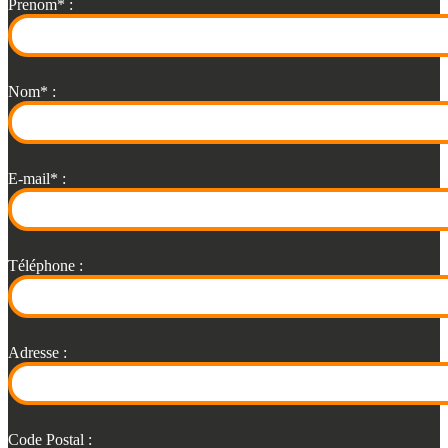
Prenom* :
Nom* :
E-mail* :
Téléphone :
Adresse :
Code Postal :