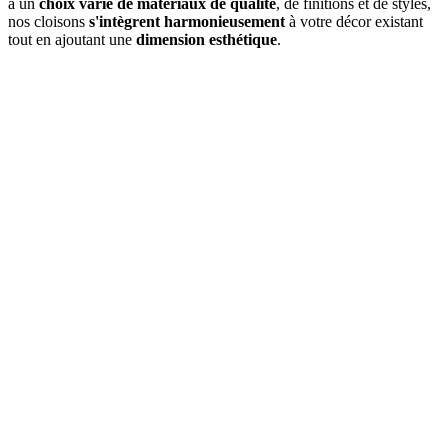
à un
choix varié de matériaux de qualité
, de finitions et de styles,
nos cloisons
s'intègrent harmonieusement
à votre décor existant
tout en ajoutant une
dimension esthétique
.