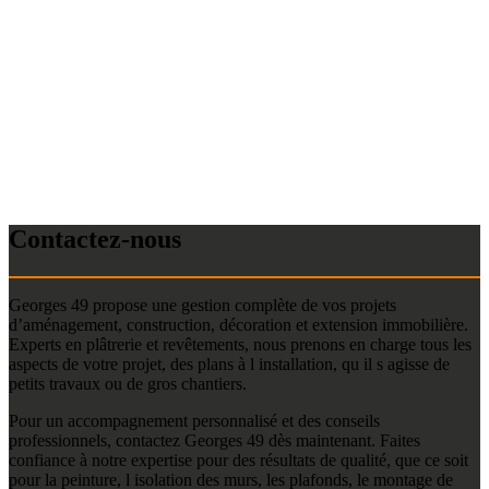
Contactez-nous
Georges 49 propose une gestion complète de vos projets
d’aménagement, construction, décoration et extension immobilière.
Experts en plâtrerie et revêtements, nous prenons en charge tous les
aspects de votre projet, des plans à l installation, qu il s agisse de
petits travaux ou de gros chantiers.
Pour un accompagnement personnalisé et des conseils
professionnels, contactez Georges 49 dès maintenant. Faites
confiance à notre expertise pour des résultats de qualité, que ce soit
pour la peinture, l isolation des murs, les plafonds, le montage de