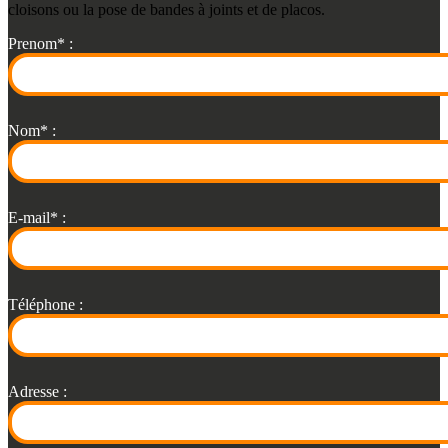
cloisons ou la pose de bandes à joints et de placos.
Prenom* :
Nom* :
E-mail* :
Téléphone :
Adresse :