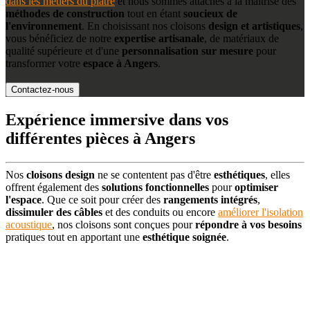
dans les métiers du plâtre
et nous sommes attachés à la maitrise des
méthodes de construction
tout en étant
soucieux de
l'environnement
. En choisissant nos cloisons
design et artistiques
,
vous bénéficiez de notre
expertise artisanale
, de matériaux de
qualité supérieure et d'une
personnalisation sur mesure
pour
transformer votre
espace à Angers
.
Contactez-nous
Expérience immersive dans vos
différentes pièces à Angers
Nos
cloisons design
ne se contentent pas d'être
esthétiques
, elles
offrent également des
solutions fonctionnelles
pour
optimiser
l'espace
. Que ce soit pour créer des
rangements intégrés
,
dissimuler des câbles
et des conduits ou encore
améliorer l'isolation
acoustique
, nos cloisons sont conçues pour
répondre à vos besoins
pratiques tout en apportant une
esthétique soignée
.