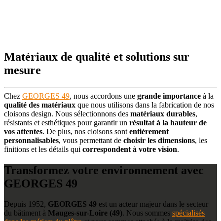
Matériaux de qualité et solutions sur
mesure
Chez
GEORGES 49
, nous accordons une
grande importance
à la
qualité des matériaux
que nous utilisons dans la fabrication de nos
cloisons design. Nous sélectionnons des
matériaux durables
,
résistants et esthétiques pour garantir un
résultat à la hauteur de
vos attentes
. De plus, nos cloisons sont
entièrement
personnalisables
, vous permettant de
choisir les dimensions
, les
finitions et les détails qui
correspondent à votre vision
.
Transformez votre environnement avec
GEORGES 49
Depuis 1952,
GEORGES 49
est un acteur majeur dans le secteur
du bâtiment à
Mauges-sur-Loire (49)
. Nous sommes
spécialisés