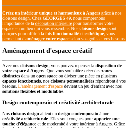
Créez un intérieur unique et harmonieux à Angers
grâce à nos
cloisons design. Chez
GEORGES
49,
nous comprenons
l'importance de la
décoration intérieure
pour transformer votre
espace en un lieu qui vous ressemble. Nos
cloisons design
sont
conçues pour offrir à la fois
fonctionnalité
et
esthétique
, vous
permettant d'
aménager votre espace
selon vos goûts et vos besoins.
Aménagement d'espace créatif
Avec nos
cloisons design
, vous pouvez repenser la
disposition de
votre espace à Angers
. Que vous souhaitiez créer des
zones
distinctes
dans un
open space
ou diviser une pièce en plusieurs
espaces fonctionnels
, nos
cloisons personnalisées
répondront à vos
besoins.
L'aménagement d'espace
devient un jeu d'enfant avec nos
solutions flexibles et modulable
s.
Design contemporain et créativité architecturale
Nos
cloisons design
allient un
design contemporain
à une
créativité architecturale
. Elles sont conçues pour
apporter une
touche d'élégance
et de modernité à votre intérieur à Angers. Grâce