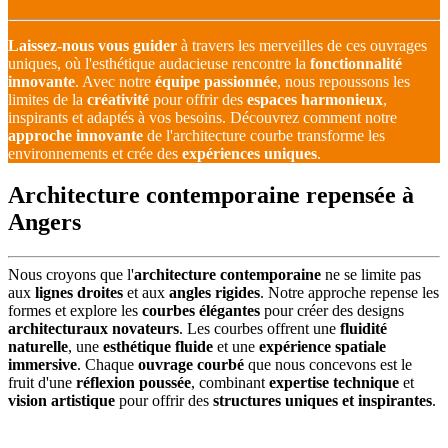
Laissez-nous vous guider
à travers les merveilles de ces ouvrages
uniques, où l'esthétique audacieuse rencontre la
fonctionnalité
innovante
. Avec notre
équipe passionnée
, nous repoussons les
limites de la
créativité
pour offrir des
espaces harmonieux
,
inspirants et adaptés à vos besoins. Découvrez comment notre
approche innovante
de l'architecture courbe transforme les
environnements et crée des
expériences uniques
.
Architecture contemporaine repensée à
Angers
Nous croyons que l'
architecture contemporaine
ne se limite pas
aux
lignes droites
et aux
angles rigides
. Notre approche repense les
formes et explore les
courbes élégantes
pour créer des designs
architecturaux novateurs
. Les courbes offrent une
fluidité
naturelle
, une
esthétique fluide
et une
expérience spatiale
immersive
. Chaque
ouvrage courbé
que nous concevons est le
fruit d'une
réflexion poussée
, combinant
expertise technique
et
vision artistique
pour offrir des
structures uniques et inspirantes
.