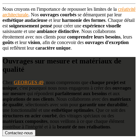
Nous croyons en l'importance de repousser les limites de la
créativité
architecturale
. Nos
ouvrages courbés
se démarquent par leur
esthétique audacieuse
et leur
harmonie des formes
. Chaque détail
est
soigneusement pensé
pour créer une
expérience visuelle
saisissante et une
ambiance distinctive
. Nous collaborons
étroitement avec nos clients pour
comprendre leurs besoins
, leurs
goûts
et leur
vision
, afin de concevoir des
ouvrages d'exception
qui reflètent leur
caractère unique
.
Ouvrages sur mesure et matériaux de
qualité
Chez
GEORGES 49
, nous comprenons que
chaque projet est
unique
, c'est pourquoi nous nous engageons à créer des
ouvrages
sur mesure
qui répondent
parfaitement aux besoins
et aux
aspirations de nos clients
. Nous collaborons avec des
matériaux
de qualité
, sélectionnés avec soin pour
garantir une durabilité
,
une fonctionnalité et une
esthétique optimales
. Que ce soit des
structures en acier courbé
, des vitrages spéciaux ou des
matériaux composites
, nous veillons à ce que chaque élément
contribue à l'intégrité et à la
beauté de nos réalisations
.
Contactez-nous