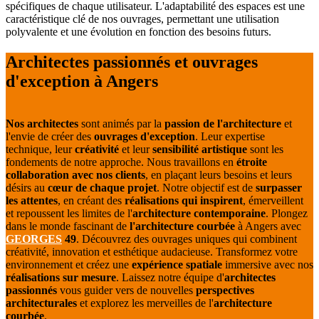
spécifiques de chaque utilisateur. L'adaptabilité des espaces est une
caractéristique clé de nos ouvrages, permettant une utilisation
polyvalente et une évolution en fonction des besoins futurs.
Architectes passionnés et ouvrages
d'exception à Angers
Nos architectes
sont animés par la
passion de l'architecture
et
l'envie de créer des
ouvrages d'exception
. Leur expertise
technique, leur
créativité
et leur
sensibilité artistique
sont les
fondements de notre approche. Nous travaillons en
étroite
collaboration avec nos clients
, en plaçant leurs besoins et leurs
désirs au
cœur de chaque projet
. Notre objectif est de
surpasser
les attentes
, en créant des
réalisations qui inspirent
, émerveillent
et repoussent les limites de l'
architecture contemporaine
. Plongez
dans le monde fascinant de
l'architecture courbée
à Angers avec
GEORGES
49
. Découvrez des ouvrages uniques qui combinent
créativité, innovation et esthétique audacieuse. Transformez votre
environnement et créez une
expérience spatiale
immersive avec nos
réalisations sur mesure
. Laissez notre équipe d'
architectes
passionnés
vous guider vers de nouvelles
perspectives
architecturales
et explorez les merveilles de l'
architecture
courbée
.