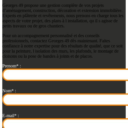
Georges 49 propose une gestion complète de vos projets
d’aménagement, construction, décoration et extension immobilière.
Experts en plâtrerie et revêtements, nous prenons en charge tous les
aspects de votre projet, des plans à l installation, qu il s agisse de
petits travaux ou de gros chantiers.
Pour un accompagnement personnalisé et des conseils
professionnels, contactez Georges 49 dès maintenant. Faites
confiance à notre expertise pour des résultats de qualité, que ce soit
pour la peinture, l isolation des murs, les plafonds, le montage de
cloisons ou la pose de bandes à joints et de placos.
Prenom* :
Nom* :
E-mail* :